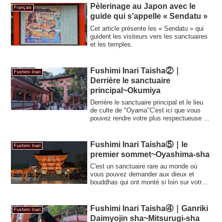
Pèlerinage au Japon avec le
Français
guide qui s’appelle « Sendatu »
Cet article présente les « Sendatu » qui
guident les visiteurs vers les sanctuaires
et les temples.
Fushimi Inari Taisha②｜
Fushimi Inari
Derrière le sanctuaire
principal~Okumiya
Derrière le sanctuaire principal et le lieu
de culte de "Oyama"C'est ici que vous
pouvez rendre votre plus respectueuse ...
Fushimi Inari Taisha⑤｜le
Fushimi Inari
premier sommet~Oyashima-sha
C'est un sanctuaire rare au monde où
vous pouvez demander aux dieux et
bouddhas qui ont monté si loin sur votre
dos de s...
Fushimi Inari Taisha④｜Ganriki
Fushimi Inari
Daimyojin sha~Mitsurugi-sha