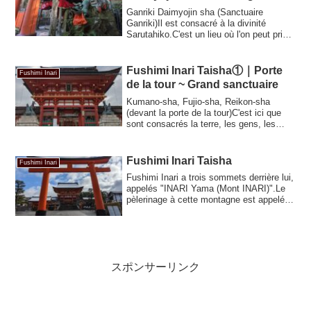
Ganriki Daimyojin sha (Sanctuaire
Ganriki)Il est consacré à la divinité
Sarutahiko.C'est un lieu où l'on peut prier
pour...
Fushimi Inari Taisha①｜Porte
Fushimi Inari
de la tour ~ Grand sanctuaire
Kumano-sha, Fujio-sha, Reikon-sha
(devant la porte de la tour)C'est ici que
sont consacrés la terre, les gens, les
scrib...
Fushimi Inari Taisha
Fushimi Inari
Fushimi Inari a trois sommets derrière lui,
appelés "INARI Yama (Mont INARI)".Le
pèlerinage à cette montagne est appelé
...
スポンサーリンク