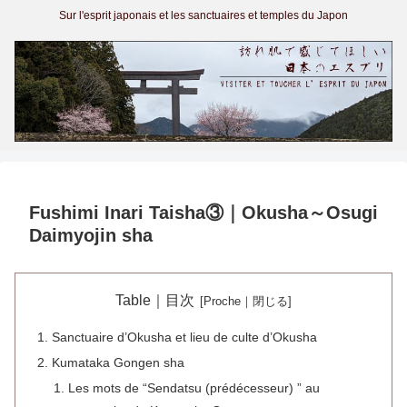
Sur l'esprit japonais et les sanctuaires et temples du Japon
Fushimi Inari Taisha③｜Okusha～Osugi
Daimyojin sha
Table｜目次
Sanctuaire d’Okusha et lieu de culte d’Okusha
Kumataka Gongen sha
Les mots de “Sendatsu (prédécesseur) ” au